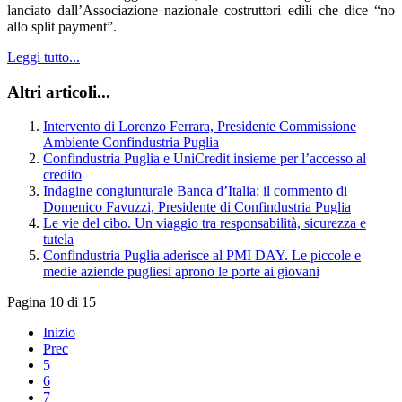
lanciato dall’Associazione nazionale costruttori edili che dice “no
allo split payment”.
Leggi tutto...
Altri articoli...
Intervento di Lorenzo Ferrara, Presidente Commissione
Ambiente Confindustria Puglia
Confindustria Puglia e UniCredit insieme per l’accesso al
credito
Indagine congiunturale Banca d’Italia: il commento di
Domenico Favuzzi, Presidente di Confindustria Puglia
Le vie del cibo. Un viaggio tra responsabilità, sicurezza e
tutela
Confindustria Puglia aderisce al PMI DAY. Le piccole e
medie aziende pugliesi aprono le porte ai giovani
Pagina 10 di 15
Inizio
Prec
5
6
7