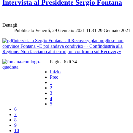
Intervista al Presidente Sergio Fontana
Dettagli
Pubblicato Venerdì, 29 Gennaio 2021 11:31
29 Gennaio 2021
Intervista a Sergio Fontana - Il Recovery plan pugliese non
convince Fontana «E poi andava condiviso» - Confindustria alla
Regione: Non facciamo altri errori, un confronto sul Recovery»
Pagina 6 di 34
Inizio
Prec
1
2
3
4
5
6
7
8
9
10