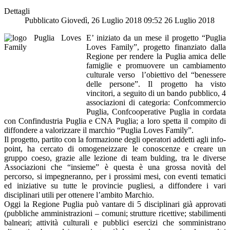
Dettagli
Pubblicato Giovedì, 26 Luglio 2018 09:52
26 Luglio 2018
E’ iniziato da un mese il progetto “Puglia
Loves Family”, progetto finanziato dalla
Regione per rendere la Puglia amica delle
famiglie e promuovere un cambiamento
culturale verso l’obiettivo del “benessere
delle persone”. Il progetto ha visto
vincitori, a seguito di un bando pubblico, 4
associazioni di categoria: Confcommercio
Puglia, Confcooperative Puglia in cordata
con Confindustria Puglia e CNA Puglia; a loro spetta il compito di
diffondere a valorizzare il marchio “Puglia Loves Family”.
Il progetto, partito con la formazione degli operatori addetti agli info-
point, ha cercato di omogeneizzare le conoscenze e creare un
gruppo coeso, grazie alle lezione di team bulding, tra le diverse
Associazioni che “insieme” è questa è una grossa novità del
percorso, si impegneranno, per i prossimi mesi, con eventi tematici
ed iniziative su tutte le provincie pugliesi, a diffondere i vari
disciplinari utili per ottenere l’ambito Marchio.
Oggi la Regione Puglia può vantare di 5 disciplinari già approvati
(pubbliche amministrazioni – comuni; strutture ricettive; stabilimenti
balneari; attività culturali e pubblici esercizi che somministrano