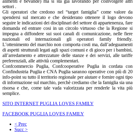
alimenti e bevande) ma si sta già lavorando per coinvolgere altri
settori .
Gli operatori che credono nel “target famiglia” come valore da
spendersi sul mercato e che desiderano ottenere il logo devono
seguire le indicazioni dei disciplinari del settore di appartenenza, fare
domanda ed entrare cosi in un circolo virtuoso che la Regione si
impegna a diffondere sui suoi canali di comunicazione, nelle fiere
nazionali ed internazionali gli operatori family friendly.
L’ottenimento del marchio non comporta costi ma, dall’adeguamenti
di aspetti strutturali legati agli spazi comuni e di gioco per i bambini,
all’arredamento e attrezzature delle stanze e dei servizi, alle tariffe
preferenziali, alle attività complementari.
Confcommercio Puglia, Confcooperative Puglia in cordata con
Confindustria Puglia e CNA Puglia saranno operative con più di 20
info-point su tutto il territorio regionale per aiutare e fornire ogni tipo
di informazione sul marchio, perchè crediamo che la famiglia sia una
risorsa e che, come tale vada valorizzata per renderle la vita più
semplice.
SITO INTERNET PUGLIA LOVES FAMILY
FACEBOOK PUGLIA LOVES FAMILY
< Prec
Succ >