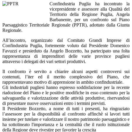
Confindustria Puglia ha incontrato la
vicepresidente e assessore alla Qualità del
Territorio della Regione Puglia, Angela
Barbanente, per un confronto sul Piano
Paesaggistico Territoriale Regionale (PPTR), adottato dalla Giunta
Regionale.
All’incontro, organizzato dal Comitato Grandi Imprese di
Confindustria Puglia, fortemente voluto dal Presidente Domenico
Favuzzi e presieduto da Angelo Bozzetto, ha partecipato una folta
rappresentanza di imprenditori delle varie province pugliesi
attraverso i delegati dei vari settori produttivi.
Il confronto è servito a chiarire alcuni aspetti controversi sui
contenuti, l’iter ed il merito complessivo del Piano, che
rappresentavano motivo di apprensione in ambito confindustriale.
Gli industriali pugliesi hanno espresso soddisfazione per la recente
riadozione del Piano e le positive modifiche in esso contenuto per la
salvaguardia e valorizzazione delle attività produttive, riservandosi
di presentare nuove osservazioni entro i termini previsti.
Il Presidente Bozzetto, a nome di tutti i presenti, ha ringraziato
l’assessore per la disponibilità al confronto affinchè si lavori tutti
insieme per tutelare e valorizzare il nostro patrimonio paesaggistico e
ha sottolineato l'importanza e la centralità che il ruolo istituzionale
della Regione deve rivestire per favorire la crescita